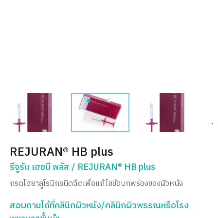
REJURAN® HB plus
รีจูรัน เฮชบี พลัส / REJURAN® HB plus
กรดไฮยาลูโรนิกชนิดฉีดเพื่อแก้ไขข้อบกพร่องของผิวหนัง
สอบถามได้ที่คลินิกผิวหนัง/คลินิกผิวพรรณหรือโรง