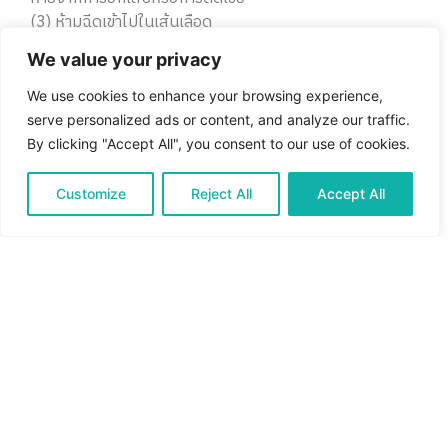
(3) ห้ามฉีดเข้าไปในเส้นเลือด
(4) อย่าใช้ปริมาณมากเกินไป
We value your privacy
(5) ไม่แนะนําให้ใช้สําหรับผู้ป่วยต่อไปนี้
– ผู้ป่วยที่ใช้ยาต้านการอักเสบที่ไม่ใช่สเตียรอยด์ (NSAIDs),
We use cookies to enhance your browsing experience,
– ยาเกี่ยวกับการแข็งตัวของเลือด, ยาต้านการ แข็งตัวของ
serve personalized ads or content, and analyze our traffic.
เลือด, ยากดภูมิคุ้มกัน ฯลฯ
By clicking "Accept All", you consent to our use of cookies.
– ผู้ป่วยที่เป็นโรคภูมิแพ้ (Allergic disease), โรคแพ้ภูมิตัว
เอง (Autoimmune disease), มะเร็งเนื้อเยื่ออ่อน (Sarcoma)
Customize
Reject All
Accept All
English
Thai
, โรคเยื่อบุหัวใจอักเสบ (Osler’s endocarditis)
-ผู้ป่วยที่ทราบว่าแพ้ส่วนประกอบของผลิตภัณฑ์ (Sodium
Polynucleotide, Sodium Hyaluronate
Lidocaine) – สตรีมีครรภ์หรือให้นมบุตร – เด็ก, วัยรุ่นและผู้
เยาว์
– ผู้ป่วยที่แพ้ยา lidocaine หรือยาชาเฉพาะที่ หรือ ยาชาชนิด
amide-type local anesthetics
– ผู้ป่วยที่แพ้แมนนิทอล (Mannitol)