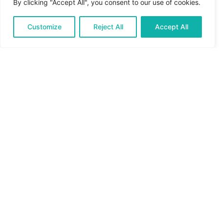
By clicking "Accept All", you consent to our use of cookies.
จุดสำคัญ
ให้ความชุ่มชื้นขณะนอนหลับ และลดเรือนเส้นริ้วรอยให้ผิวดู
Customize
Reject All
Accept All
เรียบเนียนขึ้น
English
Thai
ลดความหมองคล้ำ และยับยั้งความเสียหายที่เกิดจากอนุมูล
อิสระ
บรรเทาอาการบวมใต้ตา และช่วยคืนความยืดหยุ่นให้กับผิว
เนื้อเจลเนียนนุ่ม ให้สัมผัสบางเบา ซึมซับไว
หน้าแรก
สินค้า
เกี่ยวกับเรา
ถาม/ตอบ
ติดต่อเรา